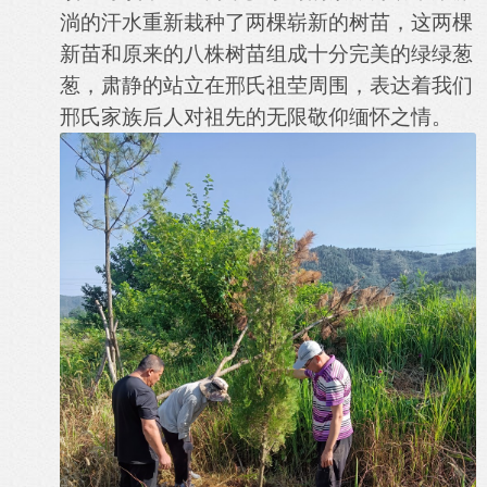
淌的汗水重新栽种了两棵崭新的树苗，这两棵
新苗和原来的八株树苗组成十分完美的绿绿葱
葱，肃静的站立在邢氏祖茔周围，表达着我们
邢氏家族后人对祖先的无限敬仰缅怀之情。