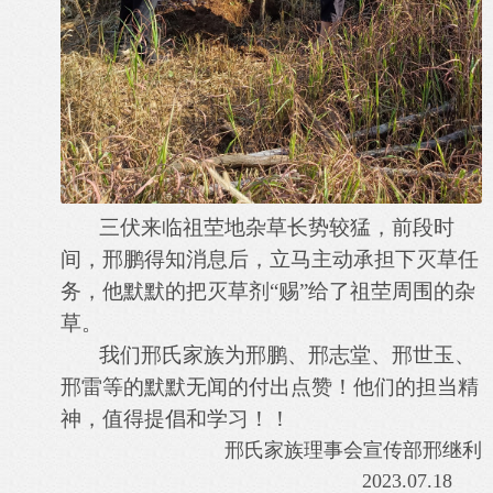
三伏来临祖茔地杂草长势较猛，前段时
间，邢鹏得知消息后，立马主动承担下灭草任
务，他默默的把灭草剂“赐”给了祖茔周围的杂
草。
我们邢氏家族为邢鹏、邢志堂、邢世玉、
邢雷等的默默无闻的付出点赞！他们的担当精
神，值得提倡和学习！！
邢氏家族理事会宣传部邢继利
2023.07.18