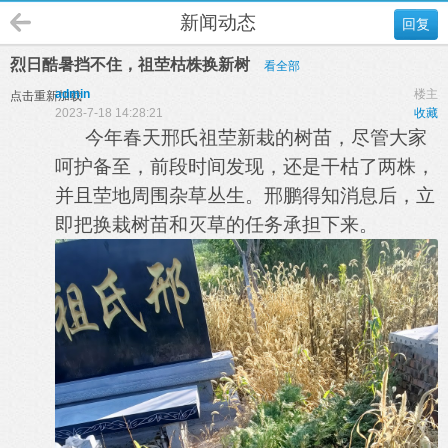
新闻动态
回复
烈日酷暑挡不住，祖茔枯株换新树
看全部
admin
楼主
点击重新加载
2023-7-18 14:28:21
收藏
今年春天邢氏祖茔新栽的树苗，尽管大家
呵护备至，前段时间发现，还是干枯了两株，
并且茔地周围杂草丛生。邢鹏得知消息后，立
即把换栽树苗和灭草的任务承担下来。