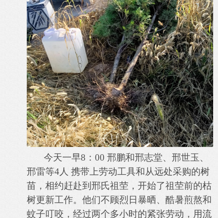
今天一早8：00 邢鹏和邢志堂、邢世玉、
邢雷等4人 携带上劳动工具和从远处采购的树
苗，相约赶赴到邢氏祖茔，开始了祖茔前的枯
树更新工作。他们不顾烈日暴晒、酷暑煎熬和
蚊子叮咬，经过两个多小时的紧张劳动，用流